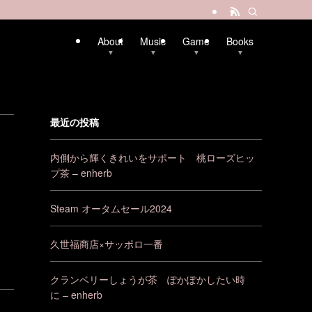
About
Music
Game
Books
▼
▼
▼
▼
最近の投稿
内側から輝くきれいをサポート 桃ローズヒッ
プ茶 – enherb
Steam オータムセール2024
久世福商店×サッポロ一番
クランベリーしょうが茶 ぽかぽかしたい時
に – enherb