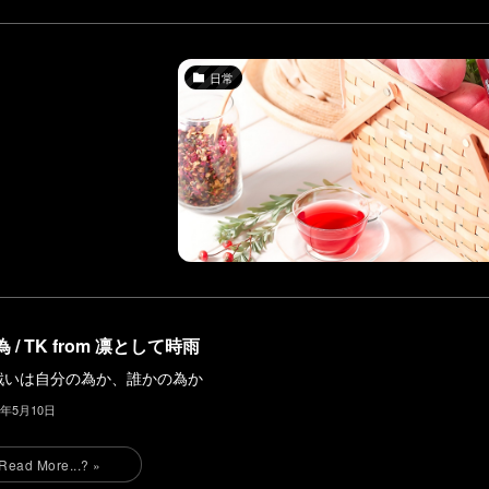
日常
 / TK from 凛として時雨
戦いは自分の為か、誰かの為か
4年5月10日