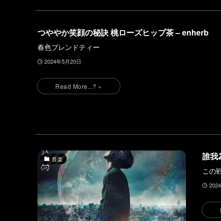
つややか笑顔の秘訣 桃ローズヒップ茶 – enherb
春色ブレンドティー
2024年5月20日
誰我為
音楽
この
202